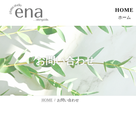
コ
ナ
ン
ビ
HOME
テ
ゲ
ホーム
ン
ー
ツ
シ
へ
ョ
ス
ン
キ
に
ッ
移
お問い合わせ
プ
動
HOME
お問い合わせ